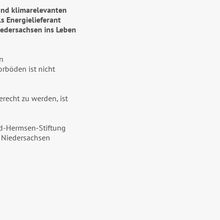
und klimarelevanten
 Energielieferant
iedersachsen ins Leben
n
rböden ist nicht
echt zu werden, ist
ed-Hermsen-Stiftung
d Niedersachsen