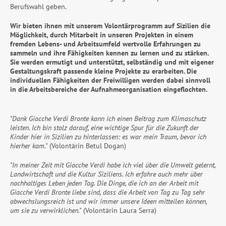
Berufswahl geben.
Wir bieten ihnen mit unserem Volontärprogramm auf Sizilien die
Möglichkeit, durch Mitarbeit in unseren Projekten in einem
fremden Lebens- und Arbeitsumfeld wertvolle Erfahrungen zu
sammeln und ihre Fähigkeiten kennen zu lernen und zu stärken.
Sie werden ermutigt und unterstützt, selbständig und mit eigener
Gestaltungskraft passende kleine Projekte zu erarbeiten. Die
individuellen Fähigkeiten der Freiwilligen werden dabei sinnvoll
in die Arbeitsbereiche der Aufnahmeorganisation eingeflochten.
"Dank Giacche Verdi Bronte kann ich einen Beitrag zum Klimaschutz
leisten. Ich bin stolz darauf, eine wichtige Spur für die Zukunft der
Kinder hier in Sizilien zu hinterlassen: es war mein Traum, bevor ich
hierher kam."
(Volontärin Betul Dogan)
"In meiner Zeit mit Giacche Verdi habe ich viel über die Umwelt gelernt,
Landwirtschaft und die Kultur Siziliens. Ich erfahre auch mehr über
nachhaltiges Leben jeden Tag. Die Dinge, die ich an der Arbeit mit
Giacche Verdi Bronte liebe sind, dass die Arbeit von Tag zu Tag sehr
abwechslungsreich ist und wir immer unsere Ideen mitteilen können,
um sie zu verwirklichen."
(Volontärin Laura Serra)