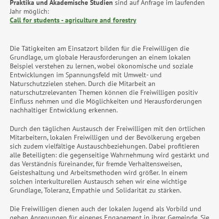
Praktika und Akademische Studien
sind auf Anfrage im laufenden
Jahr möglich:
Call for students - agriculture and forestry
Die Tätigkeiten am Einsatzort bilden für die Freiwilligen die
Grundlage, um globale Herausforderungen an einem lokalen
Beispiel verstehen zu lernen, wobei ökonomische und soziale
Entwicklungen im Spannungsfeld mit Umwelt- und
Naturschutzzielen stehen. Durch die Mitarbeit an
naturschutzrelevanten Themen können die Freiwilligen positiv
Einfluss nehmen und die Möglichkeiten und Herausforderungen
nachhaltiger Entwicklung erkennen.
Durch den täglichen Austausch der Freiwilligen mit den örtlichen
Mitarbeitern, lokalen Freiwilligen und der Bevölkerung ergeben
sich zudem vielfältige Austauschbeziehungen. Dabei profitieren
alle Beteiligten: die gegenseitige Wahrnehmung wird gestärkt und
das Verständnis füreinander, für fremde Verhaltensweisen,
Geisteshaltung und Arbeitsmethoden wird größer. In einem
solchen interkulturellen Austausch sehen wir eine wichtige
Grundlage, Toleranz, Empathie und Solidarität zu stärken.
Die Freiwilligen dienen auch der lokalen Jugend als Vorbild und
geben Anregungen für eigenes Engagement in ihrer Gemeinde. Sie