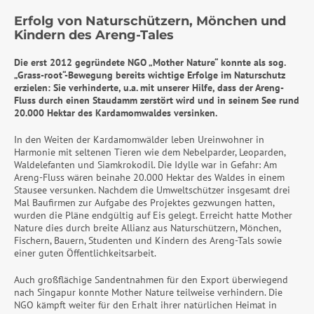
Erfolg von Naturschützern, Mönchen und
Kindern des Areng-Tales
Die erst 2012 gegründete NGO „Mother Nature“ konnte als sog.
„Grass-root“-Bewegung bereits wichtige Erfolge im Naturschutz
erzielen: Sie verhinderte, u.a. mit unserer Hilfe, dass der Areng-
Fluss durch einen Staudamm zerstört wird und in seinem See rund
20.000 Hektar des Kardamomwaldes versinken.
In den Weiten der Kardamomwälder leben Ureinwohner in
Harmonie mit seltenen Tieren wie dem Nebelparder, Leoparden,
Waldelefanten und Siamkrokodil. Die Idylle war in Gefahr: Am
Areng-Fluss wären beinahe 20.000 Hektar des Waldes in einem
Stausee versunken. Nachdem die Umweltschützer insgesamt drei
Mal Baufirmen zur Aufgabe des Projektes gezwungen hatten,
wurden die Pläne endgültig auf Eis gelegt. Erreicht hatte Mother
Nature dies durch breite Allianz aus Naturschützern, Mönchen,
Fischern, Bauern, Studenten und Kindern des Areng-Tals sowie
einer guten Öffentlichkeitsarbeit.
Auch großflächige Sandentnahmen für den Export überwiegend
nach Singapur konnte Mother Nature teilweise verhindern. Die
NGO kämpft weiter für den Erhalt ihrer natürlichen Heimat in